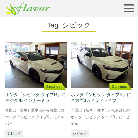
お見積りから納車まで…
Tag:
シビック
Continue.
Continue.
ホンダ「シビック タイプR」に
ホンダ「シビック タイプR」に
デジタル インナーミラ…
全方面3カメラドライブ…
今回は（岐阜）岐阜市からお越しの
今回は（岐阜）海津市からお越しの
ホンダ「シビック タイプR」にアル
ホンダ「シビック タイプR」にユピ
パイ……
テル……
シビック
シビック