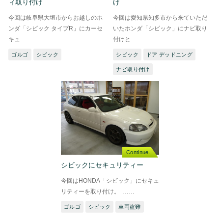
ィ取り付け
け
今回は岐阜県大垣市からお越しのホ
今回は愛知県知多市から来ていただ
ンダ「シビック タイプR」にカーセ
いたホンダ「シビック」にナビ取り
キュ……
付けと……
ゴルゴ
シビック
シビック
ドア デッドニング
ナビ取り付け
Continue.
シビックにセキュリティー
今回はHONDA「シビック」にセキュ
リティーを取り付け。 ……
ゴルゴ
シビック
車両盗難