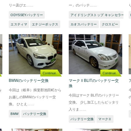
リー及びエ……
ー」のバッテ……
ODYSSEYバッテリー
アイドリングストップ キャンセラー
エスティマ
エナジーボックス
カオスバッテリー
クロスビー
Continue.
Continue.
BMWのバッテリー交換
マークⅡBLITのバッテリー交
換
を
今回は（岐阜）揖斐郡池田町から
今回はマーク BLITのバッテリー
お越しのBMWのバッテリー交
交換。 少し加工したらピッタリ
換。 ひとえ……
入りま……
BMW
バッテリー交換
バッテリー交換
マークⅡ