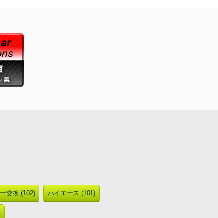
交換 (102)
ハイエース (101)
)