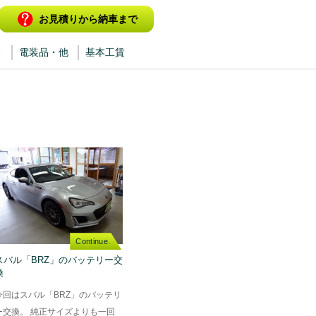
お見積りから納車まで
ィ
電装品・他
基本工賃
Continue.
スバル「BRZ」のバッテリー交
換
今回はスバル「BRZ」のバッテリ
ー交換。 純正サイズよりも一回