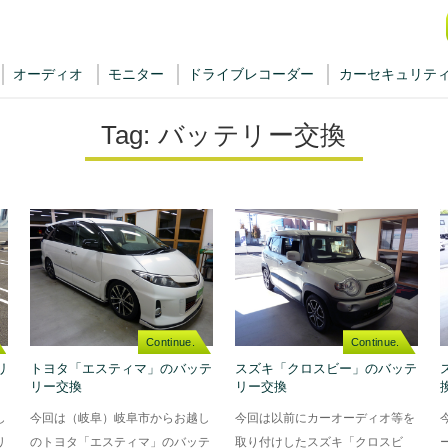
オーディオ
モニター
ドライブレコーダー
カーセキュリテ
Tag:
バッテリー交換
Continue.
Continue.
リ
トヨタ「エスティマ」のバッテ
スズキ「クロスビー」のバッテ
リー交換
リー交換
し
今回は（岐阜）岐阜市からお越し
今回は以前にカーオーディオ等を
リ
のトヨタ「エスティマ」のバッテ
取り付けしたスズキ「クロスビ