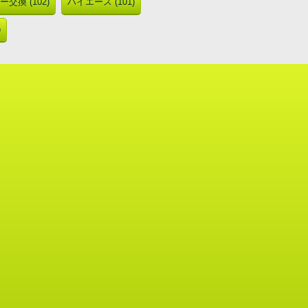
交換 (102)
ハイエース (101)
)