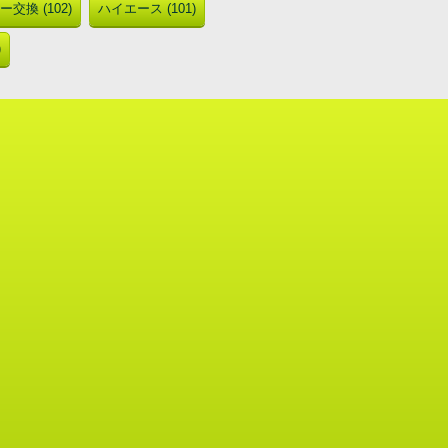
交換 (102)
ハイエース (101)
)