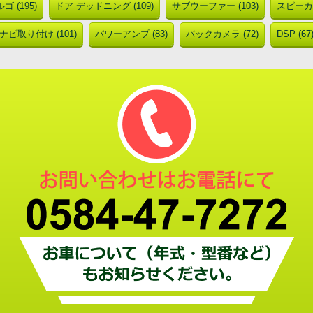
ゴ (195)
ドア デッドニング (109)
サブウーファー (103)
スピーカー
ナビ取り付け (101)
パワーアンプ (83)
バックカメラ (72)
DSP (67