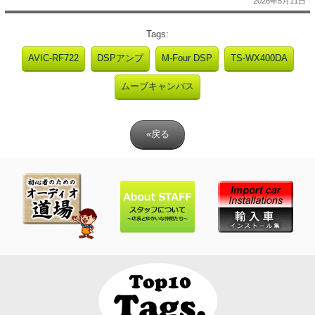
2026年5月11日
Tags:
AVIC-RF722
DSPアンプ
M-Four DSP
TS-WX400DA
ムーブキャンバス
«戻る