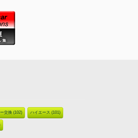
交換 (102)
ハイエース (101)
)