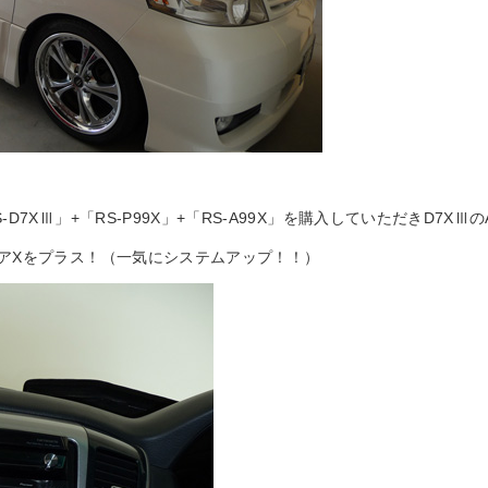
D7XⅢ」+「RS-P99X」+「RS-A99X」を購入していただきD7X
アXをプラス！（一気にシステムアップ！！）