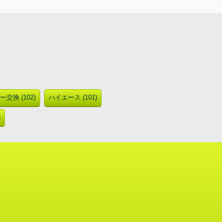
交換 (102)
ハイエース (101)
)