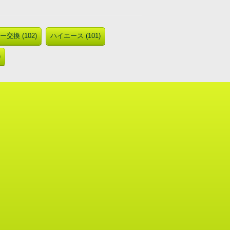
交換 (102)
ハイエース (101)
)