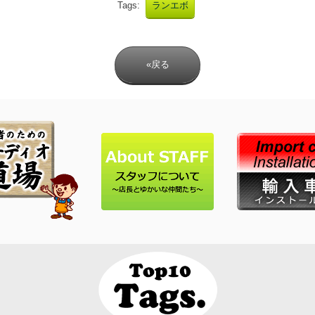
Tags:
ランエボ
«戻る