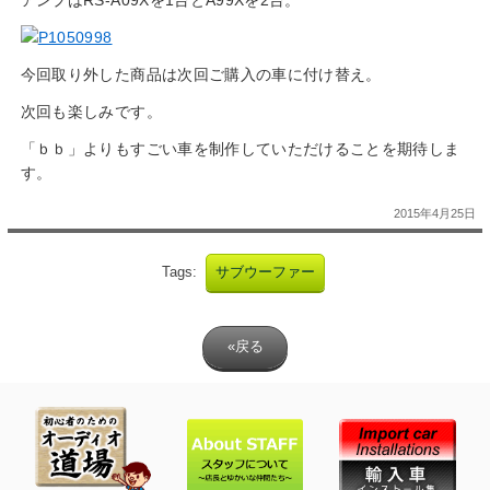
アンプはRS-A09Xを1台とA99Xを2台。
今回取り外した商品は次回ご購入の車に付け替え。
次回も楽しみです。
「ｂｂ」よりもすごい車を制作していただけることを期待しま
す。
2015年4月25日
Tags:
サブウーファー
«戻る