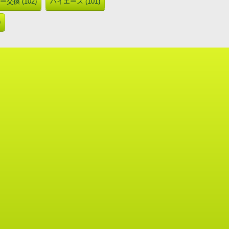
交換 (102)
ハイエース (101)
)