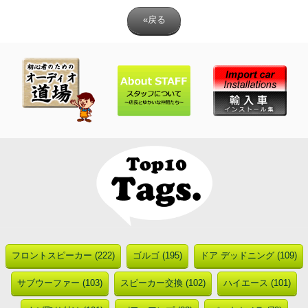
«戻る
フロントスピーカー (222)
ゴルゴ (195)
ドア デッドニング (109)
サブウーファー (103)
スピーカー交換 (102)
ハイエース (101)