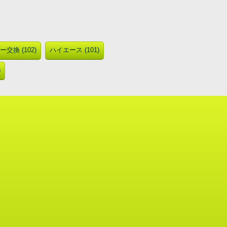
交換 (102)
ハイエース (101)
)