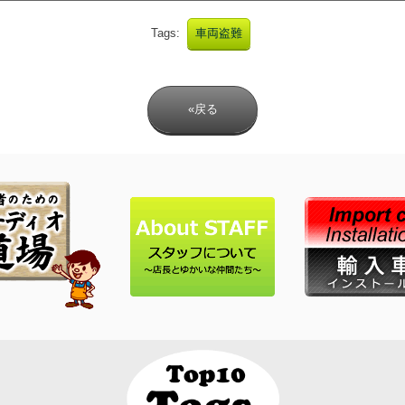
Tags:
車両盗難
«戻る