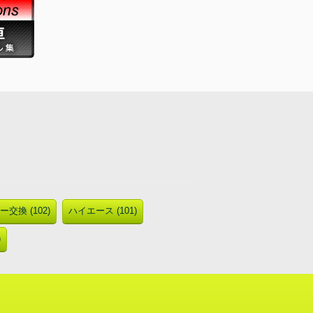
交換 (102)
ハイエース (101)
)