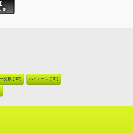
交換 (102)
ハイエース (101)
)