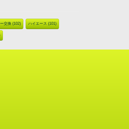
交換 (102)
ハイエース (101)
)