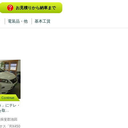
お見積りから納車まで
ィ
電装品・他
基本工賃
Continue.
0ｈ」にテレ・
を取…
は揖斐郡池田
ス「RX450