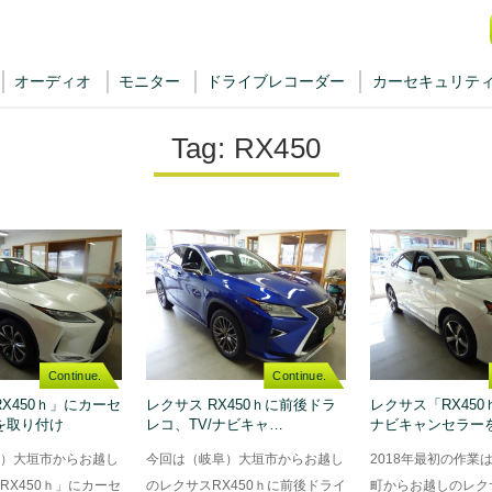
オーディオ
モニター
ドライブレコーダー
カーセキュリテ
Tag:
RX450
Continue.
Continue.
X450ｈ」にカーセ
レクサス RX450ｈに前後ドラ
レクサス「RX45
を取り付け
レコ、TV/ナビキャ…
ナビキャンセラー
）大垣市からお越し
今回は（岐阜）大垣市からお越し
2018年最初の作業
RX450ｈ」にカーセ
のレクサスRX450ｈに前後ドライ
町からお越しのレクサ