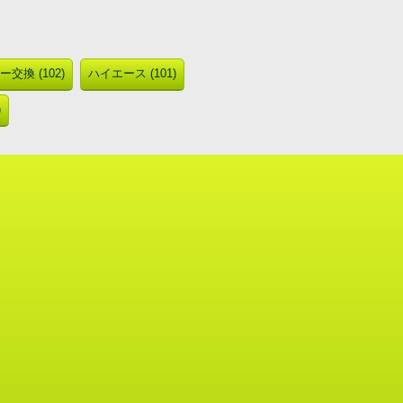
交換 (102)
ハイエース (101)
)