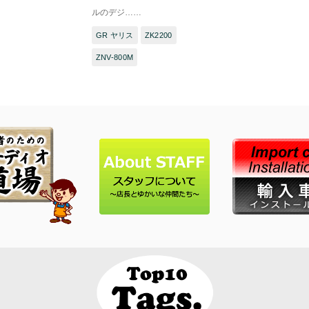
ルのデジ……
GR ヤリス
ZK2200
ZNV-800M